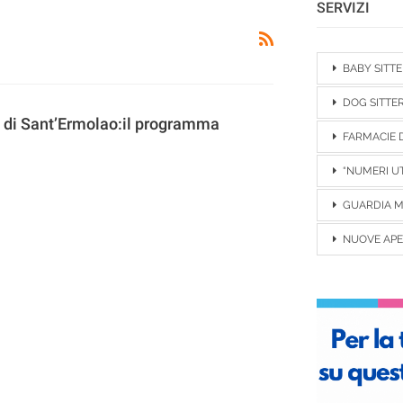
SERVIZI
NEWS
BABY SITT
Al Jeffer Cocktails &
DOG SITTE
Friends Passa Il Giro
ra di Sant’Ermolao:il programma
D’Italia… In 4 Tappe!
FARMACIE 
Gen 25, 2023
“NUMERI UT
NEWS
GUARDIA M
Agevolazioni Per
L’acquisto Della Prima
NUOVE AP
Casa, Quali Sono E Come
Richiederle
Gen 18, 2023
NEWS
Idee Per Capodanno In
Italia: 3 Mete Da Valutare
Dic 22, 2022