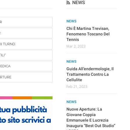
NEWS
NEWS
NEWS
NE
ER
Che Cos’è Il Massaggio
Chi È Martina Trevisan,
Al 
R
Olistico Bioenergetico E
Fenomeno Toscano Del
Fri
Perché Dovresti Inserirlo
Tennis
D’I
DI TURNO
Nella Tua Offerta
Mar 2, 2023
Gen
Apr 17, 2025
ILI”
NEWS
NE
EDICA
NEWS
Guida All’endermologie, Il
Age
Chi Era Tommaso
Trattamento Contro La
L’a
ERTURE
Maestrelli, L’allenatore
Cellulite
Cas
Pisano Che…
Ric
Feb 21, 2023
Dic 19, 2023
Gen
NEWS
NEWS
NE
Nuove Aperture: La
PISA DA BERE: Il Primo
Giovane Coppia
Ide
Evento Sul Bere A Pisa |
Emmanuele E Lucrezia
Ita
Info E Mappa Dell’evento
Inaugura “Best Out Studio”
Dic