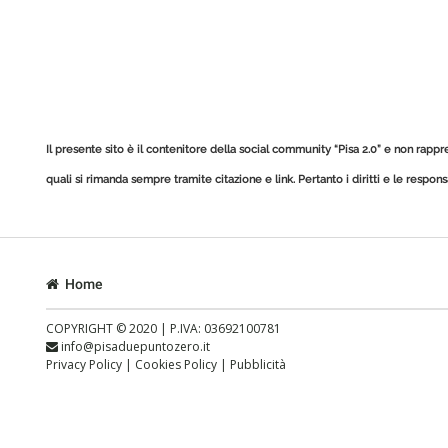
Il presente sito è il contenitore della social community “Pisa 2.0” e non rappr
quali si rimanda sempre tramite citazione e link.
Pertanto i diritti e le respon
Home
COPYRIGHT © 2020 | P.IVA: 03692100781
info@pisaduepuntozero.it
Privacy Policy
|
Cookies Policy
|
Pubblicità