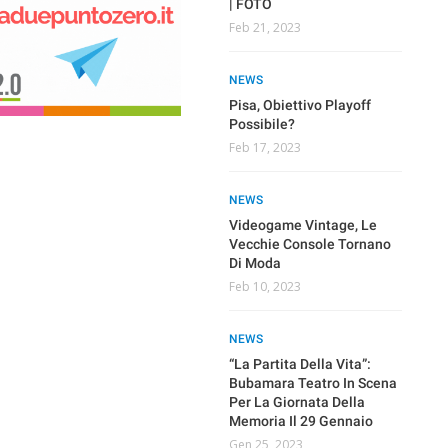
| FOTO
Set 29, 2023
Feb 21, 2023
NE
UNCATEGORIZED
Pis
NEWS
Dove Comprare Casa A
Con
Roma
Pisa, Obiettivo Playoff
Par
Possibile?
Sup
Giu 30, 2023
Feb 17, 2023
Nov
NEWS
NEWS
NE
Transizione Energetica:
Una Priorità Per Le
Videogame Vintage, Le
“Al
Aziende
Vecchie Console Tornano
Lib
a
Di Moda
Del
Mag 30, 2023
Pol
Feb 10, 2023
Nov
NEWS
NEWS
Quattro Case Nei Quartieri
NE
Storici Di Pisa Che
“La Partita Della Vita”:
Potrebbero Rivelarsi Un
Bubamara Teatro In Scena
Win
r
Vero Affare
Per La Giornata Della
Tos
0
Memoria Il 29 Gennaio
Vin
Apr 26, 2023
Gen 25, 2023
Nov