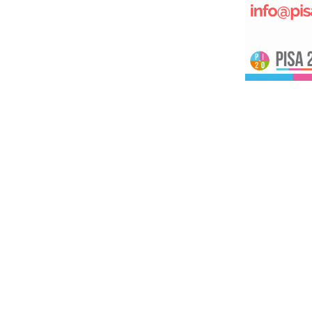
NEWS
Pisa, Camion Fuori
Controllo Piomba Nel
Parcheggio Del
Supermercato: Un Ferito
Nov 18, 2022
NEWS
“Aloha!”: Arriva Nelle
Librerie Il Terzo Romanzo
Dello Scrittore Pisano Luc
Poli
Nov 15, 2022
NEWS
Wine Spectator 2022 – É
Toscano Il Secondo Miglio
Vino Al Mondo. 3 In Top 1
Nov 10, 2022