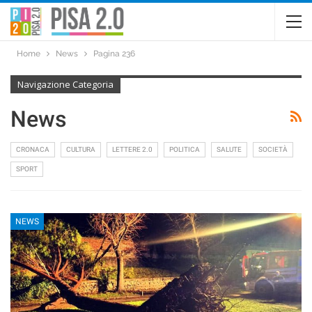
Home
News
Pagina 236
Navigazione Categoria
News
CRONACA
CULTURA
LETTERE 2.0
POLITICA
SALUTE
SOCIETÀ
SPORT
NEWS