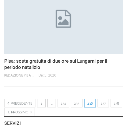
Pisa: sosta gratuita di due ore sui Lungarni per il
periodo natalizio
REDAZIONE PISA 2.0
Dic 5, 2020
PRECEDENTE
1
…
234
235
236
237
238
IL PROSSIMO
SERVIZI